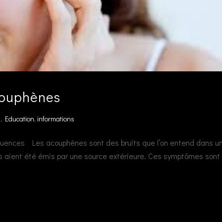
acouphènes
s
,
Education
,
informations
quences Les acouphènes sont des bruits que l’on entend dans u
’ils aient été émis par une source extérieure. Ces symptômes sont