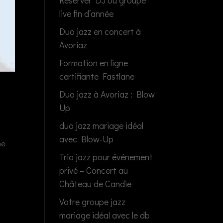
Réserver DJ ou groupe
live fin d’année
Duo jazz en concert à
Avoriaz
Formation en ligne
certifiante Fastlane
Duo jazz à Avoriaz : Blow
Up
duo jazz mariage idéal
avec Blow-Up
ne
Trio jazz pour événement
privé – Concert au
Château de Candie
Votre groupe jazz
mariage idéal avec le db