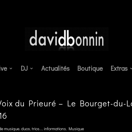
ive
DJ
Actualités
Boutique
Extras
Voix du Prieuré – Le Bourget-du-L
16
e musique, duos, trios...
,
informations
,
Musique