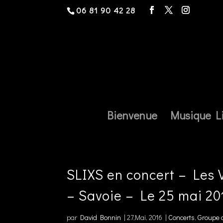
06 81 90 42 28
Bienvenue
Musique L
SLIXS en concert – Les 
– Savoie – Le 25 mai 20
par
David Bonnin
|
27,Mai, 2016
|
Concerts
,
Groupe d