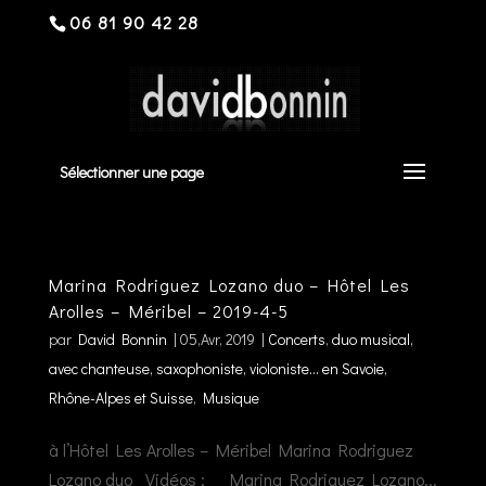
06 81 90 42 28
Sélectionner une page
Marina Rodriguez Lozano duo – Hôtel Les
Arolles – Méribel – 2019-4-5
par
David Bonnin
|
05,Avr, 2019
|
Concerts
,
duo musical,
avec chanteuse, saxophoniste, violoniste... en Savoie,
Rhône-Alpes et Suisse
,
Musique
à l’Hôtel Les Arolles – Méribel Marina Rodriguez
Lozano duo Vidéos : Marina Rodriguez Lozano...