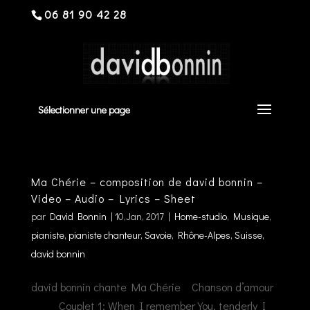
06 81 90 42 28
Sélectionner une page
Ma Chérie – composition de david bonnin –
Video – Audio – Lyrics – Sheet
par
David Bonnin
|
10,Jan, 2017
|
Home-studio
,
Musique
,
pianiste, pianiste chanteur, Savoie, Rhône-Alpes, Suisse,
david bonnin
david bonnin chante Ma Chérie Chanson d’amour
Couplet 1: When I remember You, tenderly I