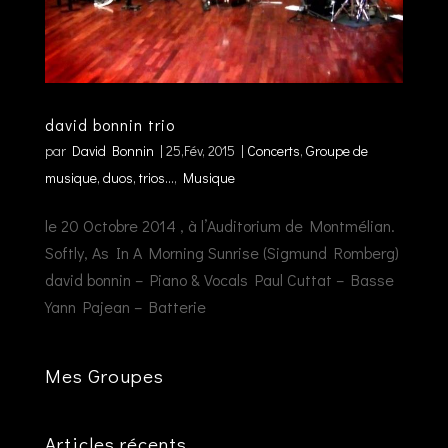
david bonnin trio
par
David Bonnin
|
25,Fév, 2015
|
Concerts
,
Groupe de
musique, duos, trios...
,
Musique
le 20 Octobre 2014 , à l’Auditorium de Montmélian.
Softly, As In A Morning Sunrise (Sigmund Romberg)
david bonnin – Piano & Vocals Paul Cuttat – Basse
Yann Pajean – Batterie
Mes Groupes
Articles récents