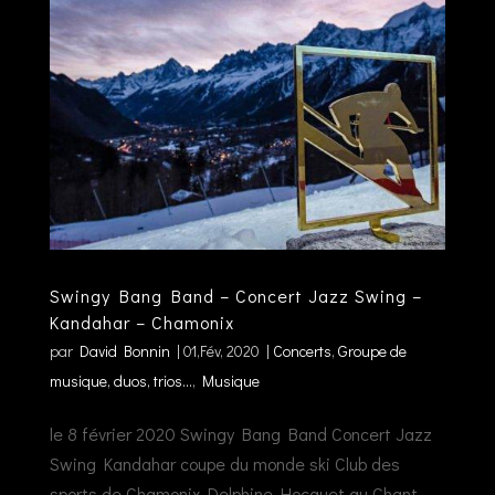
Swingy Bang Band – Concert Jazz Swing –
Kandahar – Chamonix
par
David Bonnin
|
01,Fév, 2020
|
Concerts
,
Groupe de
musique, duos, trios...
,
Musique
le 8 février 2020 Swingy Bang Band Concert Jazz
Swing Kandahar coupe du monde ski Club des
sports de Chamonix Delphine Hocquet au Chant