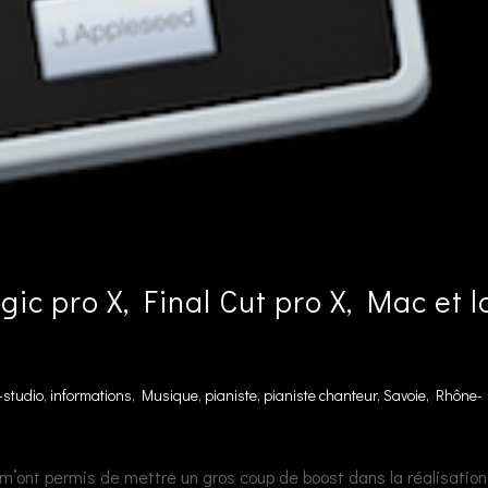
ic pro X, Final Cut pro X, Mac et l
studio
,
informations
,
Musique
,
pianiste, pianiste chanteur, Savoie, Rhône-
i m’ont permis de mettre un gros coup de boost dans la réalisatio