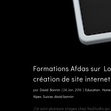
Formations Afdas sur Log
création de site internet
par
David Bonnin
|
24,Jan, 2016
|
Education
,
Home-
Alpes, Suisse, david bonnin
J’ai suivi plusieurs stages chez YouStudio qu