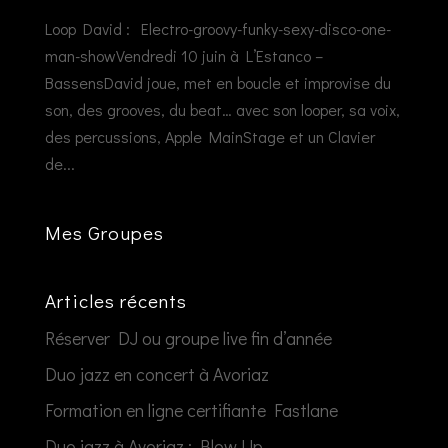
Loop David : Electro-groovy-funky-sexy-disco-one-
man-showVendredi 10 juin à L’Estanco –
BassensDavid joue, met en boucle et improvise du
son, des grooves, du beat… avec son looper, sa voix,
des percussions, Apple MainStage et un Clavier
de...
Mes Groupes
Articles récents
Réserver DJ ou groupe live fin d’année
Duo jazz en concert à Avoriaz
Formation en ligne certifiante Fastlane
Duo jazz à Avoriaz : Blow Up