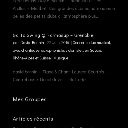
Percussions David Bonnin – Piano Hôtel Les
Arolles – Méribel Des grandes scènes nationales à
celles des petits clubs à l’atmosphère plus...
Go To Swing @ Formasup – Grenoble
par
David Bonnin
|
22,Juin, 2016
|
Concerts
,
duo musical,
avec chanteuse, saxophoniste, violoniste... en Savoie,
Rhône-Alpes et Suisse
,
Musique
david bonnin – Piano & Chant Laurent Courtois –
Contrebasse Lionel Grivet – Batterie
Mes Groupes
Articles récents