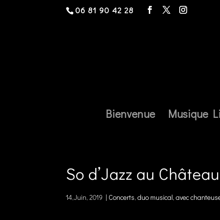
06 81 90 42 28
Bienvenue
Musique L
So d’Jazz au Châtea
14,Juin, 2019
|
Concerts
,
duo musical, avec chanteuse,