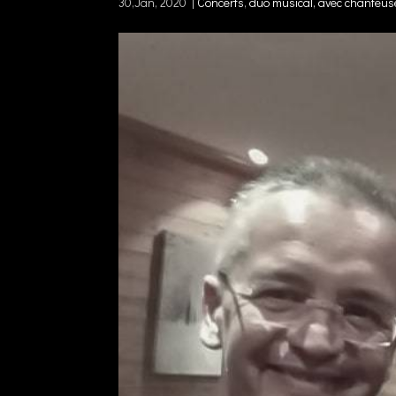
30,Jan, 2020
|
Concerts
,
duo musical, avec chanteuse