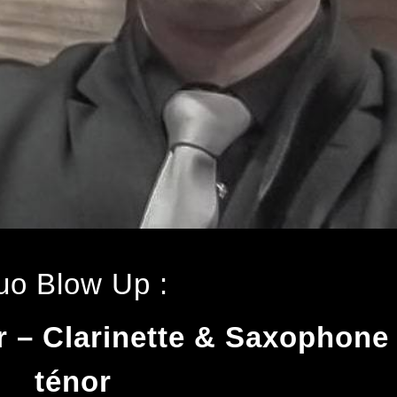
uo
Blow Up
:
r – Clarinette & Saxophone
ténor