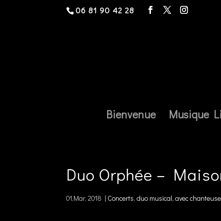
06 81 90 42 28
Bienvenue
Musique L
Duo Orphée – Maiso
01,Mar, 2018
|
Concerts
,
duo musical, avec chanteuse,