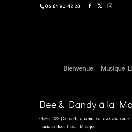
06 81 90 42 28
Bienvenue
Musique L
Dee & Dandy à la Ma
01,Avr, 2022
|
Concerts
,
duo musical, avec chanteuse, 
musique, duos, trios...
,
Musique