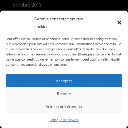
octobre 2013
juillet 2013
Gérer le consentement aux
cookies
Inscrivez-vous à ma newsletter !
Pour offrir les meilleures expériences, nous utilisons des technologies telles
que les cookies pour stocker et/ou accéder aux informations des appareils. Le
Email
*
:
fait de consentir à ces technologies nous permettra de traiter des données
telles que le comportement de navigation ou les ID uniques sur ce site. Le fait
de ne pas consentir ou de retirer son consentement peut avoir un effet négatif
* champ obligatoire.
sur certaines caractéristiques et fonctions.
Accepter
Refuser
Articles récents
Voir les préférences
Réserver DJ ou groupe live fin d’année
Duo jazz en concert à Avoriaz
Politique de cookies