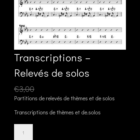
Transcriptions –
Relevés de solos
Le
Le
€
3,00
€
2,00
prix
prix
Partitions de relevés de thèmes et de solos
initial
actuel
Transcriptions de thèmes et de.solos
était :
est :
€3,00.
€2,00.
quantité
Ajouter au panier
de