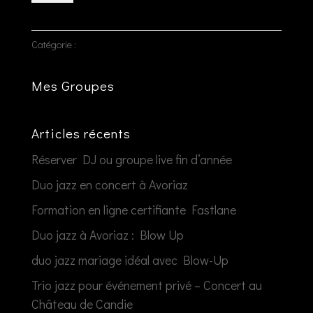
Transcriptions
-
Catégorie :
Transcriptions - Relevés de solos
Relevés
de
Mes Groupes
solos
Articles récents
Réserver DJ ou groupe live fin d’année
Duo jazz en concert à Avoriaz
Formation en ligne certifiante Fastlane
Duo jazz à Avoriaz : Blow Up
duo jazz mariage idéal avec Blow-Up
Trio jazz pour événement privé – Concert au
Château de Candie