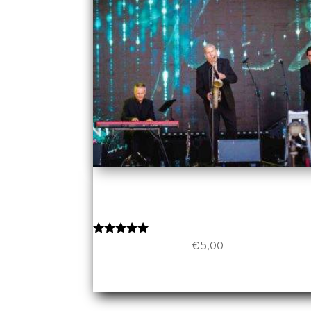
Cool Jazz trio – Live à Beaulieu –
Lausanne
€
5,00
Note
5.00
sur 5