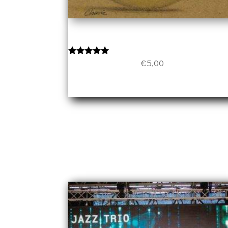
Jazzily – Steppin’ Together
€
5,00
Note
5.00
sur 5