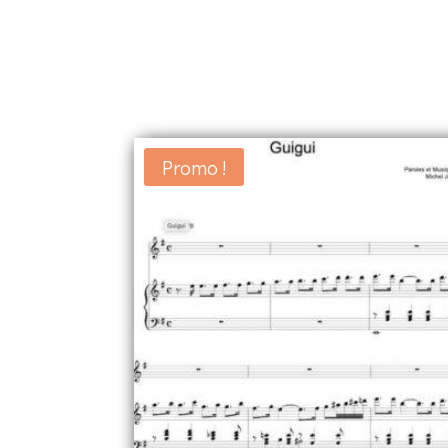
Partitions
Promo !